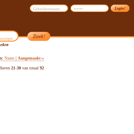
uwerijen
on:
Naam
|
Aangemaakt
Bieren
21
-
30
van totaal
92