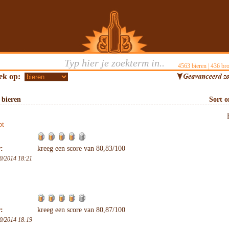
4563
bieren |
436
bro
ek op:
 bieren
Sort 
bt
:
kreeg een score van 80,83/100
0/2014 18:21
:
kreeg een score van 80,87/100
0/2014 18:19