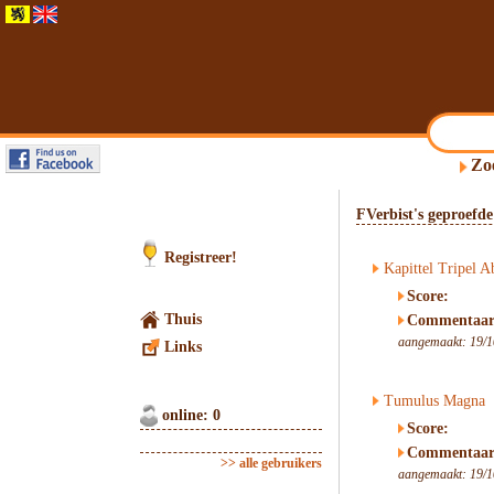
Zo
FVerbist's geproefde
Registreer!
Kapittel Tripel A
Score:
Thuis
Commentaar
aangemaakt: 19/1
Links
Tumulus Magna
online: 0
Score:
Commentaar
>> alle gebruikers
aangemaakt: 19/1