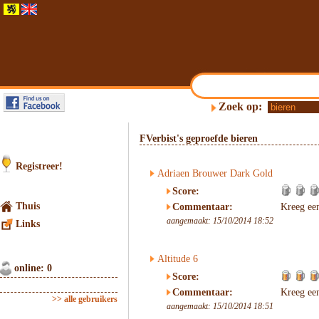
Zoek op:
FVerbist's geproefde bieren
Registreer!
Adriaen Brouwer Dark Gold
Score:
Thuis
Commentaar:
Kreeg ee
aangemaakt: 15/10/2014 18:52
Links
Altitude 6
online: 0
Score:
Commentaar:
Kreeg ee
>> alle gebruikers
aangemaakt: 15/10/2014 18:51