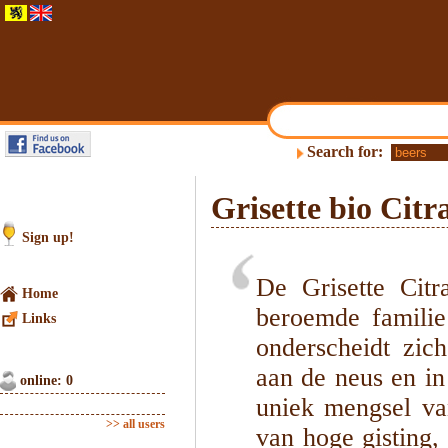
Search for:
Grisette bio Citr
Sign up!
De Grisette Citr
Home
beroemde familie
Links
onderscheidt zic
aan de neus en i
online: 0
uniek mengsel van
>> all users
van hoge gisting, 