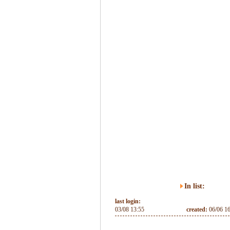
In list:
last login:
03/08 13:55
created:
06/06 1