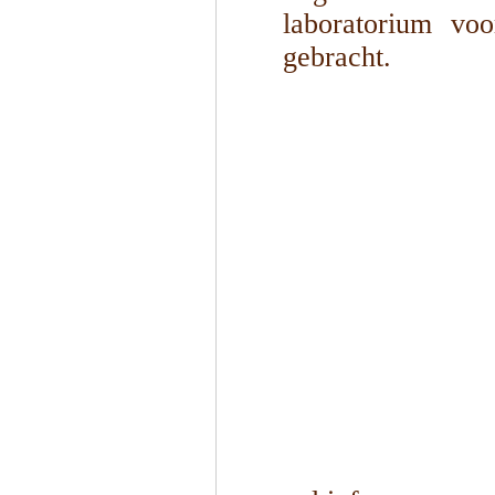
laboratorium vo
gebracht.
1
/
4