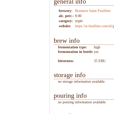
general info
brewery:
Brasserie Saint-Feuillien
alc. perc.:
8.00
category:
triple
website:
https://st-feuillien.com/nl/g
brew info
fermentation type:
high
fermentation in bottle:
yes
bitterness:
35 EBU
storage info
no storage information available.
pouring info
no pouring information available.