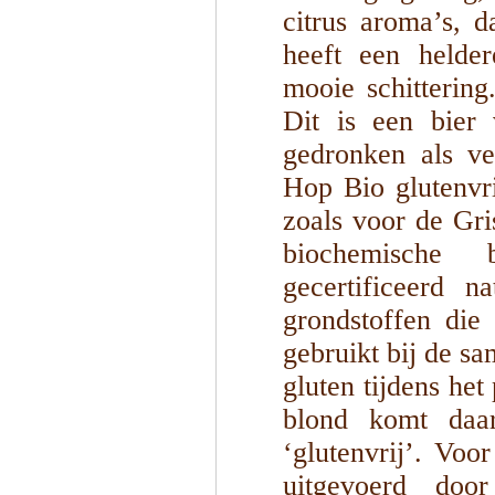
citrus aroma’s, 
heeft een helde
mooie schitterin
Dit is een bier
gedronken als ver
Hop Bio glutenvri
zoals voor de Gri
biochemische 
gecertificeerd n
grondstoffen die
gebruikt bij de s
gluten tijdens het
blond komt daa
‘glutenvrij’. Vo
uitgevoerd door