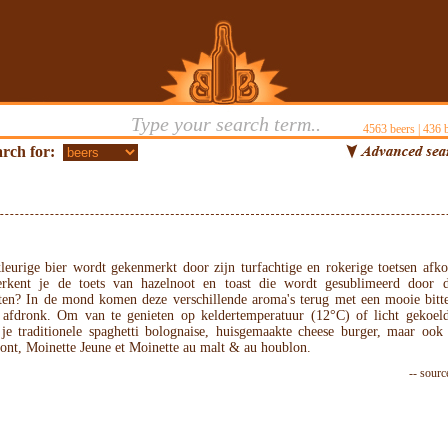
4563
beers |
436
b
rch for:
leurige bier wordt gekenmerkt door zijn turfachtige en rokerige toetsen afk
rkent je de toets van hazelnoot en toast die wordt gesublimeerd door d
hten? In de mond komen deze verschillende aroma's terug met een mooie bitt
 afdronk. Om van te genieten op keldertemperatuur (12°C) of licht gekoeld
j je traditionele spaghetti bolognaise, huisgemaakte cheese burger, maar ook
ont, Moinette Jeune et Moinette au malt & au houblon.
-- sourc