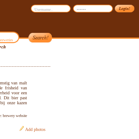
reweries
omstig van malt
e frisheid van
erheid voor een
. Dit bier past
 bij onze kazen
e: brewery website
Add photos