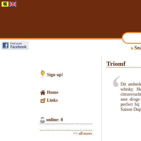
Sea
Triomf
Sign up!
Dit amberk
whisky. He
Home
citrusvruc
zeer droge
Links
perfect bi
Saison Dup
online: 0
>> all users