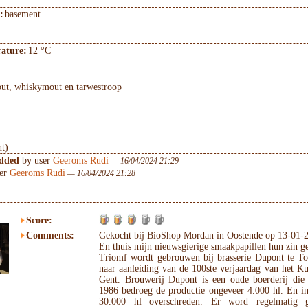
:
basement
ature:
12 °C
ut, whiskymout en tarwestroop
nt)
added
by user
Geeroms Rudi
— 16/04/2024 21:29
er
Geeroms Rudi
— 16/04/2024 21:28
Score:
Comments:
Gekocht bij BioShop Mordan in Oostende op 13-01-
En thuis mijn nieuwsgierige smaakpapillen hun zin 
Triomf wordt gebrouwen bij brasserie Dupont te T
naar aanleiding van de 100ste verjaardag van het K
Gent. Brouwerij Dupont is een oude boerderij di
1986 bedroeg de productie ongeveer 4.000 hl. En i
30.000 hl overschreden. Er word regelmatig g