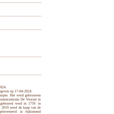
2024.
gegeven op 17-04-2024.
ourpes. Het werd gebrouwen
unstencentrum De Vooruit in
e gebouwd werd in 1759. in
n 2019 werd de kaap van de
eïnvesteerd in bijkomend