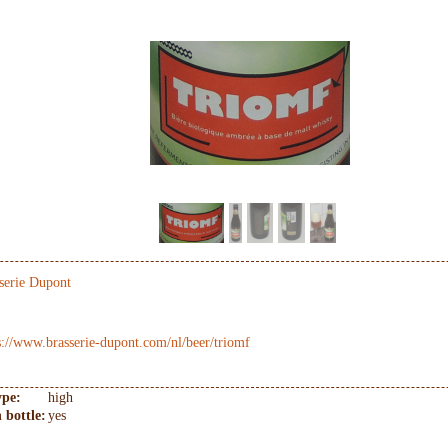
serie Dupont
s://www.brasserie-dupont.com/nl/beer/triomf
ype:
high
 bottle:
yes