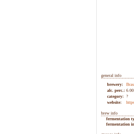
general info
brewery:
Bras
alc. perc.:
6.00
category:
?
website:
http
brew info
fermentation t
fermentation in