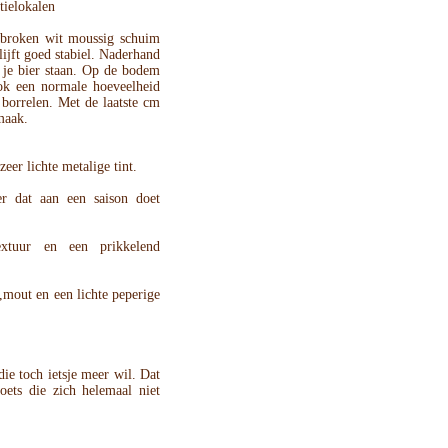
tielokalen
ebroken wit moussig schuim
lijft goed stabiel. Naderhand
 je bier staan. Op de bodem
ook een normale hoeveelheid
borrelen. Met de laatste cm
maak.
zeer lichte metalige tint.
tter dat aan een saison doet
textuur en een prikkelend
us,mout en een lichte peperige
die toch ietsje meer wil. Dat
oets die zich helemaal niet