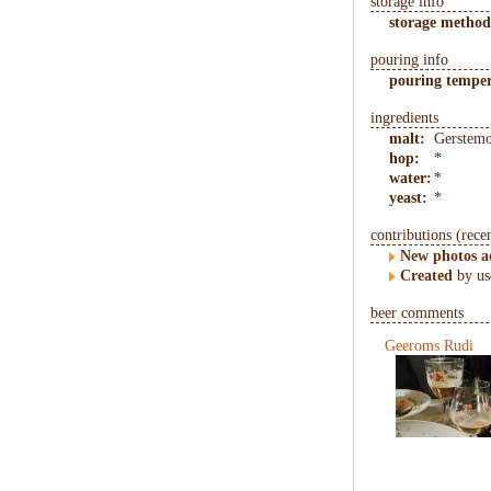
storage info
storage method
pouring info
pouring temper
ingredients
malt:
Gerstemo
hop:
*
water:
*
yeast:
*
contributions (rece
New photos 
Created
by us
beer comments
Geeroms Rudi