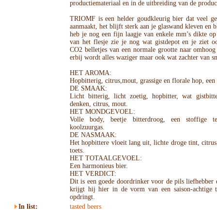
productiemateriaal en in de uitbreiding van de produc
TRIOMF is een helder goudkleurig bier dat veel g
aanmaakt, het blijft sterk aan je glaswand kleven en b
heb je nog een fijn laagje van enkele mm’s dikte op
van het flesje zie je nog wat gistdepot en je ziet 
CO2 belletjes van een normale grootte naar omhoog 
erbij wordt alles waziger maar ook wat zachter van s
HET AROMA:
Hopbitterig, citrus,mout, grassige en florale hop, een 
DE SMAAK:
Licht bitterig, licht zoetig, hopbitter, wat gistbi
denken, citrus, mout.
HET MONDGEVOEL:
Volle body, beetje bitterdroog, een stoffige 
koolzuurgas.
DE NASMAAK:
Het hopbittere vloeit lang uit, lichte droge tint, citr
toets.
HET TOTAALGEVOEL:
Een harmonieus bier.
HET VERDICT:
Dit is een goede doordrinker voor de pils liefhebber 
krijgt hij hier in de vorm van een saison-achtige t
opdringt.
In list:
tasted beers