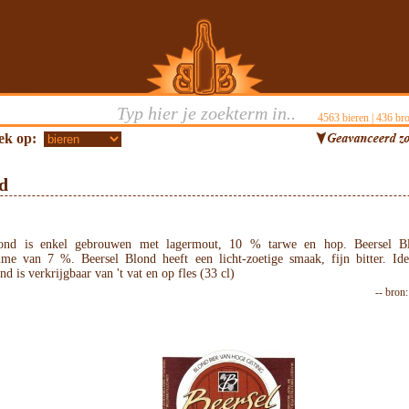
4563
bieren |
436
bro
ek op:
d
lond is enkel gebrouwen met lagermout, 10 % tarwe en hop. Beersel B
ume van 7 %. Beersel Blond heeft een licht-zoetige smaak, fijn bitter. Idea
nd is verkrijgbaar van 't vat en op fles (33 cl)
-- bron