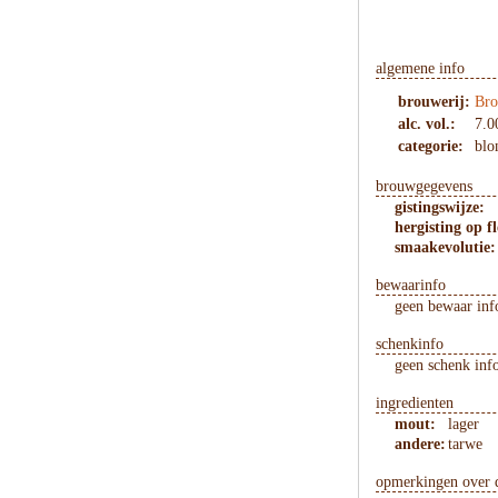
algemene info
brouwerij:
Bro
alc. vol.:
7.0
categorie:
blo
brouwgegevens
gistingswijze:
hergisting op fl
smaakevolutie:
bewaarinfo
geen bewaar inf
schenkinfo
geen schenk inf
ingredienten
mout:
lager
andere:
tarwe
opmerkingen over d