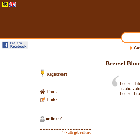
Zo
Beersel Blon
Registreer!
Beersel B
alcoholvol
Thuis
Beersel Blo
Links
online: 0
>> alle gebruikers