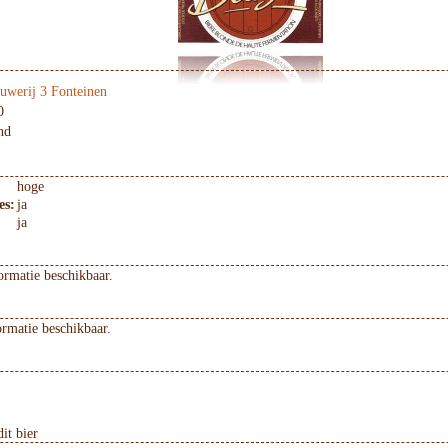
uwerij 3 Fonteinen
0
nd
hoge
es:
ja
ja
ormatie beschikbaar.
ormatie beschikbaar.
it bier