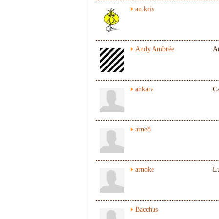
an.kris
Andy Ambrée
A
ankara
Ca
arne8
arnoke
L
Bacchus