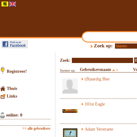
Zoek op:
Zoek:
Gebruikersnaam
V
Sorteer op:
Registreer!
(B)aardig Bier
Thuis
Links
101st Eagle
online: 0
>> alle gebruikers
Adam Verstraete