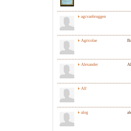
agcvanbruggen
Agricolae
Ba
Alexander
Al
Alf
alog
al