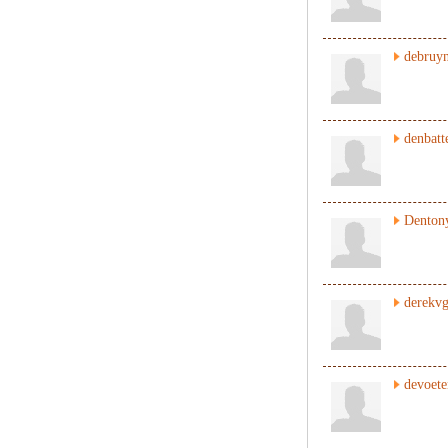
debruyn
denbatt
Denton
derekv
devoete