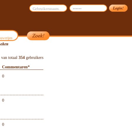
uwerijen
van totaal
354
gebruikers
Commentaren*
0
0
0