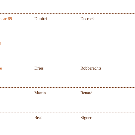
heart69
Dimitri
Decrock
3
e
Dries
Robberechts
Martin
Renard
Beat
Signer