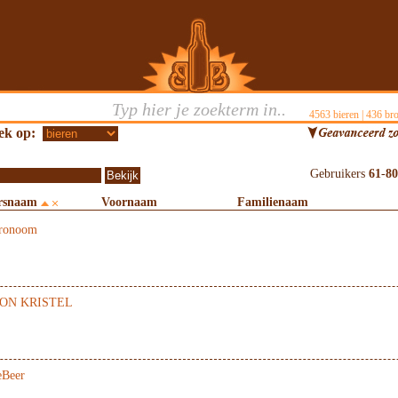
4563
bieren |
436
bro
ek op:
Gebruikers
61
-
80
rsnaam
Voornaam
Familienaam
tronoom
ON KRISTEL
eBeer