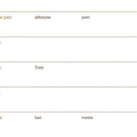
e joeri
debruyne
joeri
e
y
Tony
g
n
bart
voeten