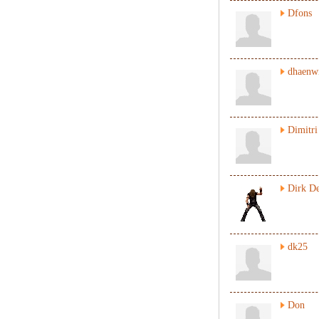
Dfons
dhaenw
Dimitri
Dirk De
dk25
Don