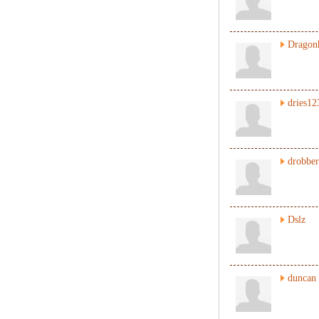
Dragon
dries12
drobber
Dslz
duncan