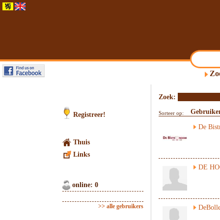
Zo
Zoek:
Gebruike
Sorteer op:
Registreer!
De Bis
Thuis
Links
DE HO
online: 0
>> alle gebruikers
DeBoll