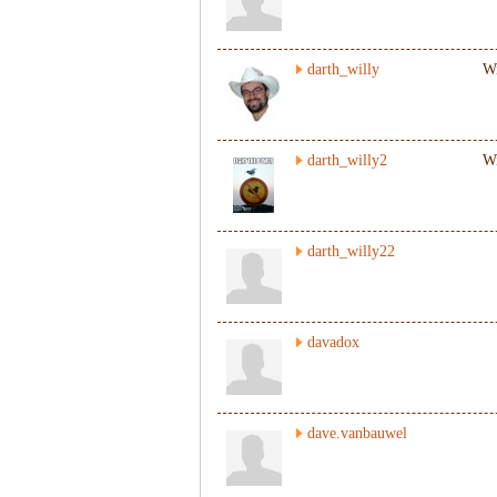
darth_willy
Wi
darth_willy2
W
darth_willy22
davadox
dave.vanbauwel