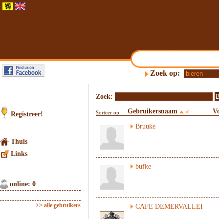
Zoek op:
Zoek:
Gebruikersnaam
V
Sorteer op:
Registreer!
Bruuke
Thuis
Links
bufke
online: 0
>> alle gebruikers
CAFE DEMERVALLEI