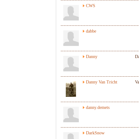
CWS
dabbe
Danny
D
Danny Van Tricht
Va
danny.demets
DarkSnow