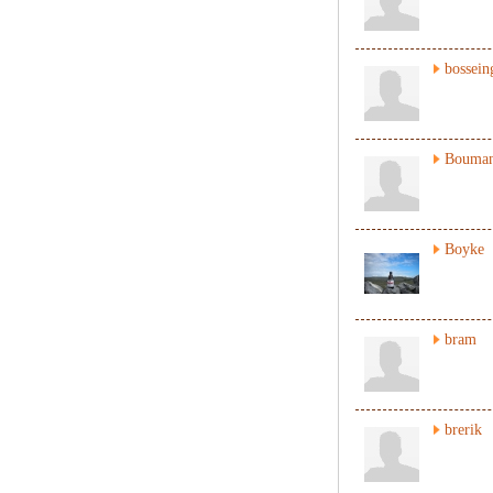
bossein
Bouman
Boyke
bram
brerik