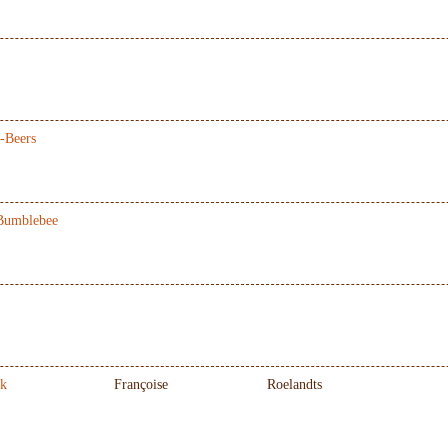
-Beers
Bumblebee
ak
Françoise
Roelandts