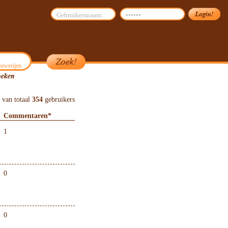
uwerijen
van totaal
354
gebruikers
Commentaren*
1
0
0