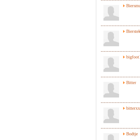
Biersm
Bierste
bigfoot
Bitter
bitterxx
Bodtje