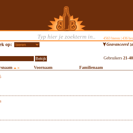
4563
bieren |
436
bro
ek op:
Gebruikers
21
-
40
rsnaam
Voornaam
Familienaam
5
a