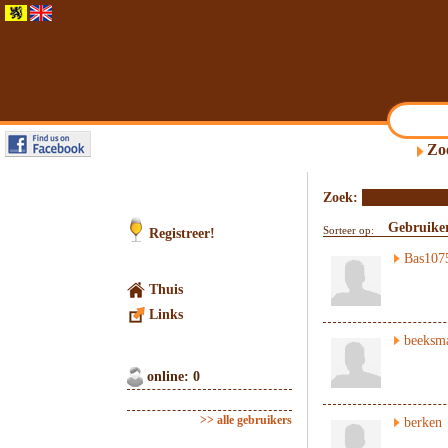
Zo
Zoek:
Gebruike
Sorteer op:
Registreer!
Bas107
Thuis
Links
beeksm
online: 0
>> alle gebruikers
berken