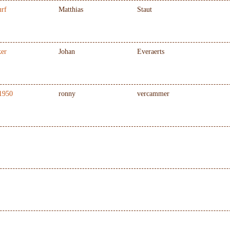
urf
Matthias
Staut
ker
Johan
Everaerts
1950
ronny
vercammer