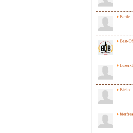
Bertie
Best-Of
Bezerk
Bicho
bierfre