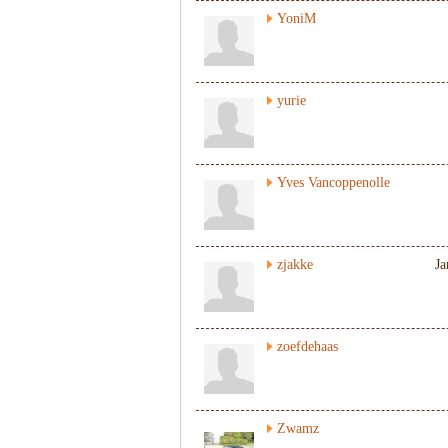
YoniM
yurie
Yves Vancoppenolle
zjakke
Ja
zoefdehaas
Zwamz