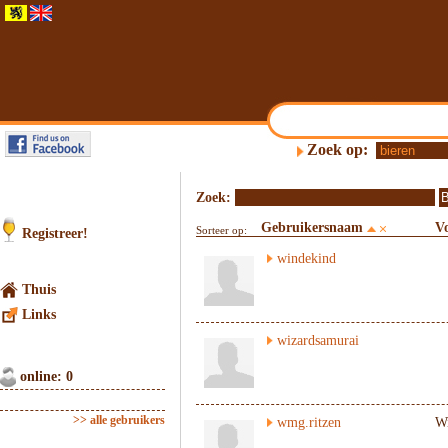
Zoek op:
Zoek:
Gebruikersnaam
V
Sorteer op:
Registreer!
windekind
Thuis
Links
wizardsamurai
online: 0
>> alle gebruikers
wmg.ritzen
W