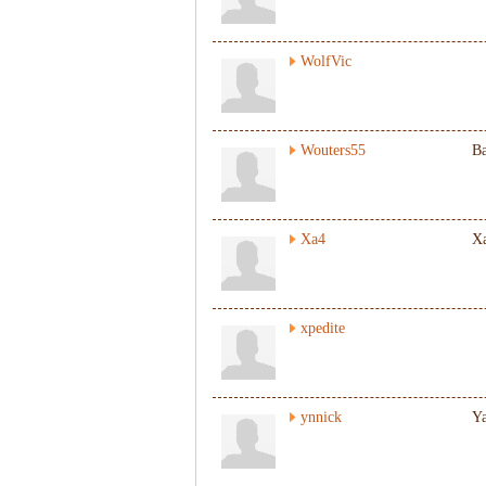
WolfVic
Wouters55
B
Xa4
Xa
xpedite
ynnick
Y