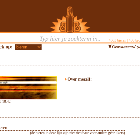
4563
bieren |
436
bro
ek op:
Over mezelf:
0 19:42
eren
(de bieren in deze lijst zijn niet zichtbaar voor andere gebruikers)