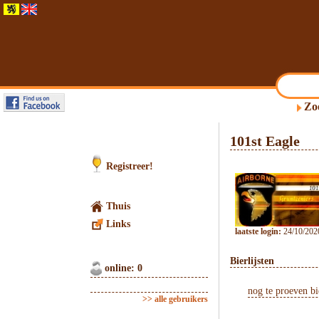
Zo
101st Eagle
Registreer!
Thuis
Links
laatste login:
24/10/202
Bierlijsten
online: 0
nog te proeven bi
>> alle gebruikers