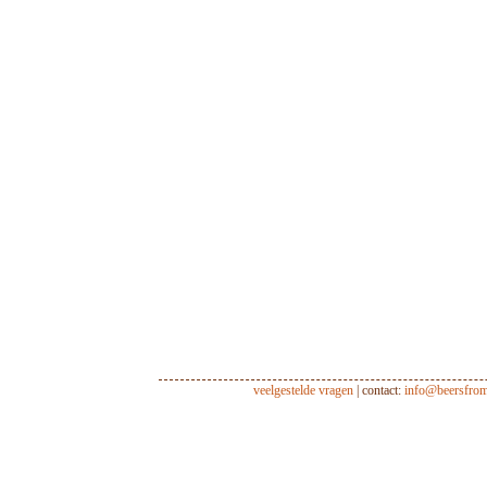
veelgestelde vragen
| contact:
info@beersfro