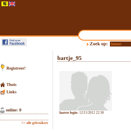
Zoek op:
bartje_95
Registreer!
Thuis
Links
online: 0
laatste login:
12/11/2012 22:30
>> alle gebruikers