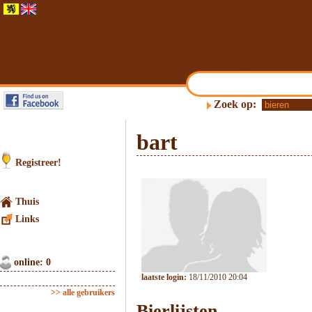
Zoek op:
bart
Registreer!
Thuis
Links
online: 0
laatste login:
18/11/2010 20:04
>> alle gebruikers
Bierlijsten