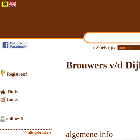
Zoek op:
Brouwers v/d Dij
Registreer!
Thuis
Links
online: 0
algemene info
>> alle gebruikers