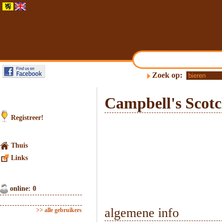
Zoek op:
Campbell's Scot
Registreer!
Thuis
Links
online: 0
algemene info
>> alle gebruikers