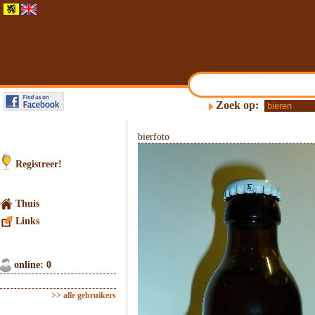
Zoek op:
bierfoto
Registreer!
Thuis
Links
online: 0
>> alle gebruikers