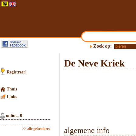
Zoek op:
De Neve Kriek
Registreer!
Thuis
Links
online: 0
algemene info
>> alle gebruikers