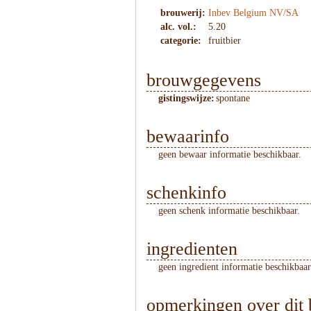
brouwerij:
Inbev Belgium NV/SA
alc. vol.:
5.20
categorie:
fruitbier
brouwgegevens
gistingswijze:
spontane
bewaarinfo
geen bewaar informatie beschikbaar.
schenkinfo
geen schenk informatie beschikbaar.
ingredienten
geen ingredient informatie beschikbaar
opmerkingen over dit 