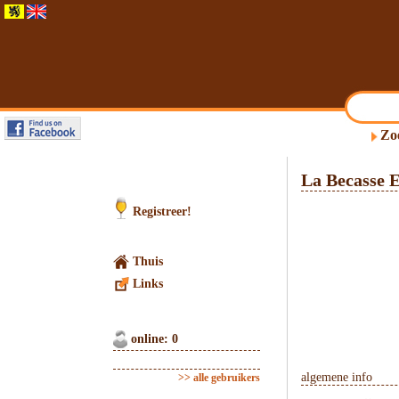
Zo
La Becasse 
Registreer!
Thuis
Links
online: 0
algemene info
>> alle gebruikers