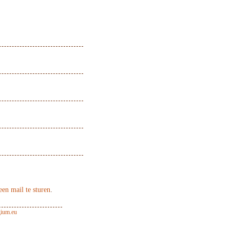
een mail te sturen
.
ium.eu