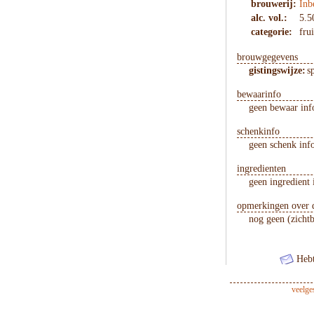
brouwerij:
Inb
alc. vol.:
5.5
categorie:
frui
brouwgegevens
gistingswijze:
s
bewaarinfo
geen bewaar inf
schenkinfo
geen schenk inf
ingredienten
geen ingredient 
opmerkingen over d
nog geen (zicht
Hebt
veelge