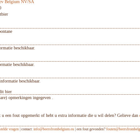
ev Belgium NV/SA
0
tbier
pontane
ormatie beschikbaar.
ormatie beschikbaar.
informatie beschikbaar.
it bier
bare) opmerkingen ingegeven .
 u een fout opgemerkt of hebt u extra informatie die u wil delen? Gelieve dan
stelde vragen
| contact:
info@beersfrombelgium.eu
| een fout gevonden?
fouten@beersfrombelg