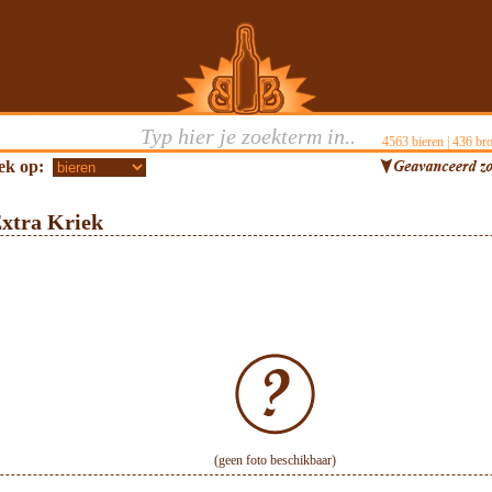
4563
bieren |
436
bro
ek op:
Extra Kriek
(geen foto beschikbaar)