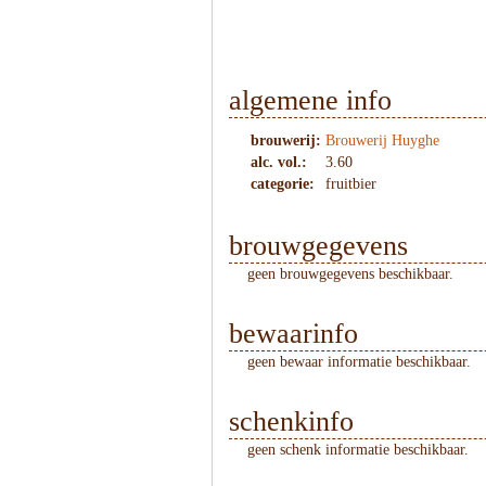
algemene info
brouwerij:
Brouwerij Huyghe
alc. vol.:
3.60
categorie:
fruitbier
brouwgegevens
geen brouwgegevens beschikbaar.
bewaarinfo
geen bewaar informatie beschikbaar.
schenkinfo
geen schenk informatie beschikbaar.