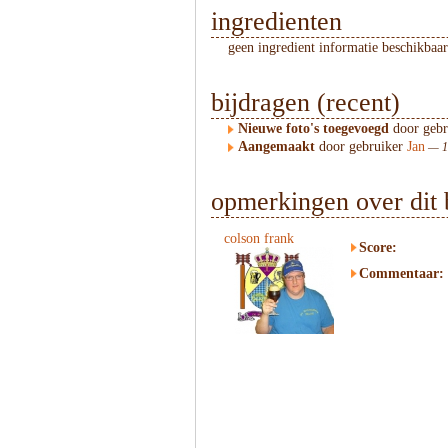
ingredienten
geen ingredient informatie beschikbaar
bijdragen (recent)
Nieuwe foto's toegevoegd
door geb
Aangemaakt
door gebruiker
Jan
— 17
opmerkingen over dit 
colson frank
Score:
Commentaar: