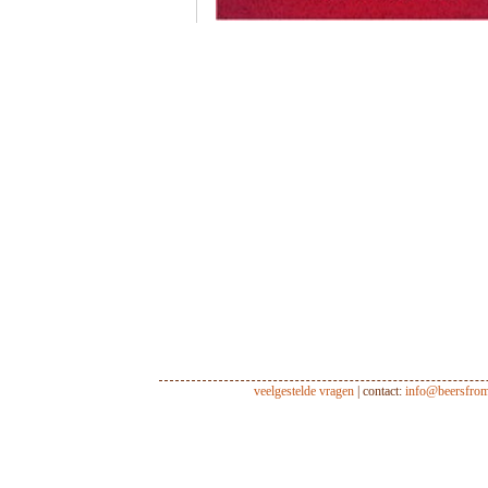
veelgestelde vragen
| contact:
info@beersfro