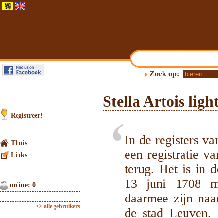
Zoek op:
Stella Artois ligh
Registreer!
In de registers v
Thuis
een registratie 
Links
terug. Het is in 
13 juni 1708 me
online: 0
daarmee zijn naa
>> alle gebruikers
de stad Leuven. 