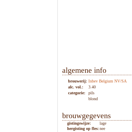
1
/
4
algemene info
brouwerij:
Inbev Belgium NV/SA
alc. vol.:
3.40
categorie:
pils
blond
brouwgegevens
gistingswijze:
lage
hergisting op fles:
nee