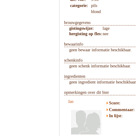
categorie:
pils
blond
brouwgegevens
gistingswijze:
lage
hergisting op fles:
nee
bewaarinfo
geen bewaar informatie beschikbaar.
schenkinfo
geen schenk informatie beschikbaar.
ingredienten
geen ingredient informatie beschikbaar
opmerkingen over dit bier
Jan
Score:
Commentaar:
In lijst: