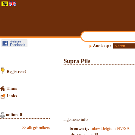
Zoek op:
Supra Pils
Registreer!
Thuis
Links
online: 0
algemene info
>> alle gebruikers
brouwerij:
Inbev Belgium NV/SA
alc. vol.:
5.00