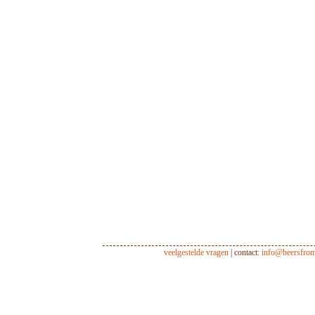
veelgestelde vragen
| contact:
info@beersfro