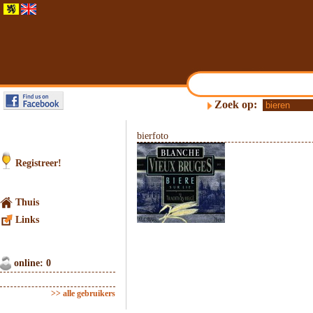
Zoek op:
bierfoto
Registreer!
Thuis
Links
online: 0
>> alle gebruikers