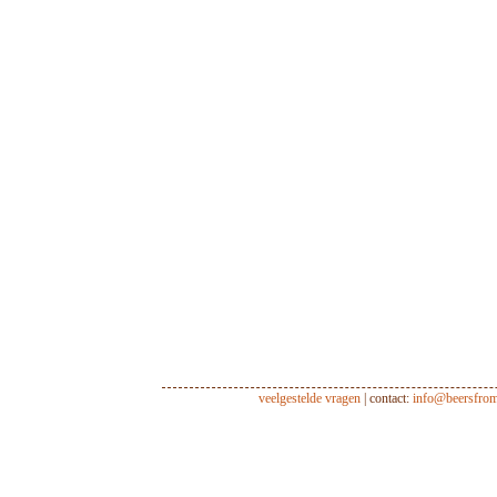
veelgestelde vragen
| contact:
info@beersfro