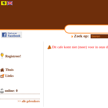
Zoek op:
Dit cafe komt niet (meer) voor in onze d
Registreer!
Thuis
Links
online: 0
>> alle gebruikers