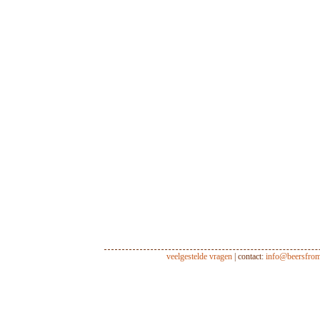
veelgestelde vragen
| contact:
info@beersfro