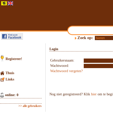
Zoek op:
Login
Registreer!
Gebruikersnaam:
Wachtwoord:
Wachtwoord vergeten?
Thuis
Links
Nog niet geregistreerd? Klik
hier
om te begi
online: 0
>> alle gebruikers