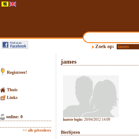
Zoek op:
james
Registreer!
Thuis
Links
online: 0
laatste login:
20/04/2012 14:09
>> alle gebruikers
Bierlijsten