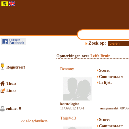
Zoek op:
Opmerkingen over
Leffe Bruin
Registreer!
Dentony
Score:
Commentaar:
In lijst:
Thuis
Links
laatste login:
online: 0
11/06/2012 17:41
aangemaakt:
09/06
ThijsVdB
Score:
>> alle gebruikers
Commentaar: