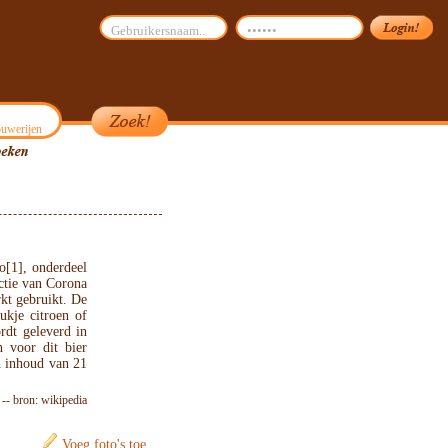
uwerijen
o[1], onderdeel
ctie van Corona
rkt gebruikt. De
ukje citroen of
rdt geleverd in
 voor dit bier
n inhoud van 21
-- bron: wikipedia
Voeg foto's toe