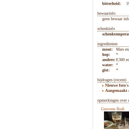
bitterheid:
1
bewaarinfo
geen bewaar inf
schenkinfo
schenktempera
ingredienten
mout:
Mais en/
hop:
*
andere:
E300 e
water:
*
gist:
*
bijdragen (recent)
Nieuwe foto's
Aangemaakt
opmerkingen over d
Geeroms Rudi