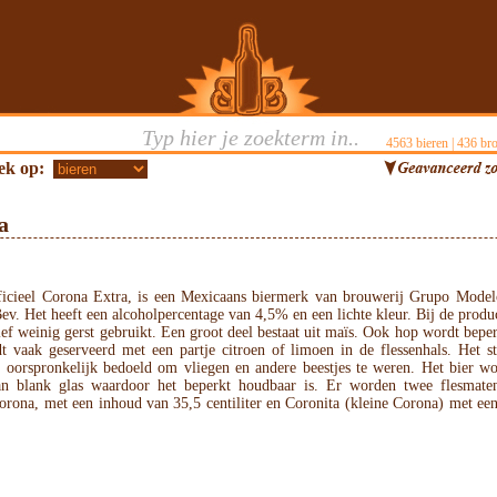
4563
bieren |
436
bro
ek op:
a
ficieel Corona Extra, is een Mexicaans biermerk van brouwerij Grupo Model
v. Het heeft een alcoholpercentage van 4,5% en een lichte kleur. Bij de produ
ief weinig gerst gebruikt. Een groot deel bestaat uit maïs. Ook hop wordt bepe
t vaak geserveerd met een partje citroen of limoen in de flessenhals. Het st
 oorspronkelijk bedoeld om vliegen en andere beestjes te weren. Het bier wo
an blank glas waardoor het beperkt houdbaar is. Er worden twee flesmaten
orona, met een inhoud van 35,5 centiliter en Coronita (kleine Corona) met ee