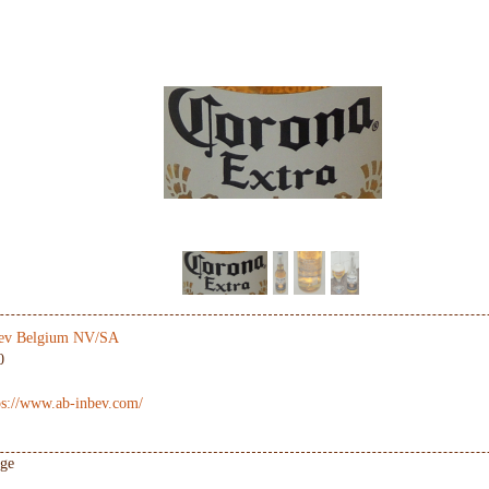
ev Belgium NV/SA
0
ps://www.ab-inbev.com/
age