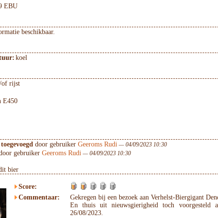
9 EBU
ormatie beschikbaar.
tuur:
koel
of rijst
n E450
 toegevoegd
door gebruiker
Geeroms Rudi
— 04/09/2023 10:30
door gebruiker
Geeroms Rudi
— 04/09/2023 10:30
it bier
Score:
Commentaar:
Gekregen bij een bezoek aan Verhelst-Biergigant D
En thuis uit nieuwsgierigheid toch voorgesteld 
26/08/2023.