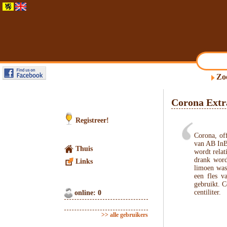
Zo
Corona Extr
Registreer!
Corona, of
van AB InBe
Thuis
wordt relat
drank word
Links
limoen was
een fles v
gebruikt. C
centiliter.
online: 0
>> alle gebruikers