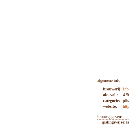
algemene info
brouwerij:
Inb
alc. vol.:
4.5
categorie:
pils
website:
htt
brouwgegevens
gistingswijze:
l