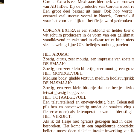
Corona Extra is een Mexicaans biermerk van brouwe
van AB InBev. Bij de productie van Corona wordt rel
Een groot deel bestaat uit maïs. Ook hop wordt 
evenwel veel succes: vooral in Noord-, Centraal-
waar het voornamelijk uit het flesje word gedronken.
CORONA EXTRA is een stroblond en helder bier da
wit schuim produceert in de vorm van een gelijkmati
wandklevend en zakt snel in elkaar tot er bijna niets
slechts weinig fijne CO2 belletjes omhoog parelen.
HET AROMA:
Zoetig, citrus, zeer moutig, een impressie van zoete m
DE SMAAK:
Zoetig, een zeer klein bittertje, zeer moutig, een gra
HET MONDGEVOEL:
Medium body, gladde textuur, medium koolzuurprikkel
DE NASMAAK:
Zoetig, een zeer klein bittertje dat een beetje uitvl
ietwat grassig hopgevoel.
HET TOTAALGEVOEL:
Een teleurstellend en onevenwichtig bier. Teleurste
pils ben en onevenwichtig omdat de smaken vlug a
fletser worden) als de temperatuur van het bier stijgt.
HET VERDICT:
Als ik dit flesje niet (gratis) gekregen had in deze
besproken. Het komt in een ongekleurde doorzichti
belletje moest doen rinkelen inzake inwerking van li