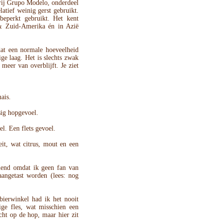
rij Grupo Modelo, onderdeel
atief weinig gerst gebruikt.
beperkt gebruikt. Het kent
 & Zuid-Amerika én in Azië
t een normale hoeveelheid
ge laag. Het is slechts zwak
 meer van overblijft. Je ziet
ais.
ssig hopgevoel.
. Een flets gevoel.
oeit, wat citrus, mout en een
llend omdat ik geen fan van
angetast worden (lees: nog
 bierwinkel had ik het nooit
ge fles, wat misschien een
cht op de hop, maar hier zit