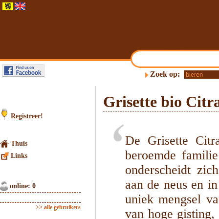
Zoek op:
Grisette bio Citr
Registreer!
De Grisette Citr
Thuis
beroemde familie
Links
onderscheidt zic
aan de neus en i
online: 0
uniek mengsel van
>> alle gebruikers
van hoge gisting, 