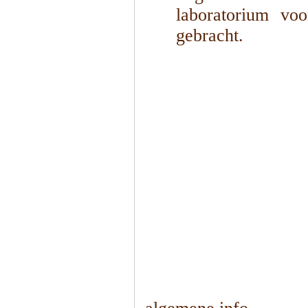
laboratorium vo
gebracht.
1
/
4