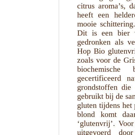
citrus aroma’s, 
heeft een helde
mooie schitterin
Dit is een bier
gedronken als ver
Hop Bio glutenvri
zoals voor de Gri
biochemische 
gecertificeerd n
grondstoffen die
gebruikt bij de s
gluten tijdens het
blond komt daa
‘glutenvrij’. Vo
uitgevoerd door