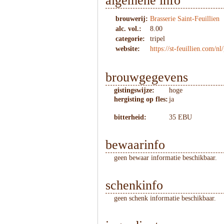
algemene info
brouwerij:
Brasserie Saint-Feuillien
alc. vol.:
8.00
categorie:
tripel
website:
https://st-feuillien.com/nl/
brouwgegevens
gistingswijze:
hoge
hergisting op fles:
ja
bitterheid:
35 EBU
bewaarinfo
geen bewaar informatie beschikbaar.
schenkinfo
geen schenk informatie beschikbaar.