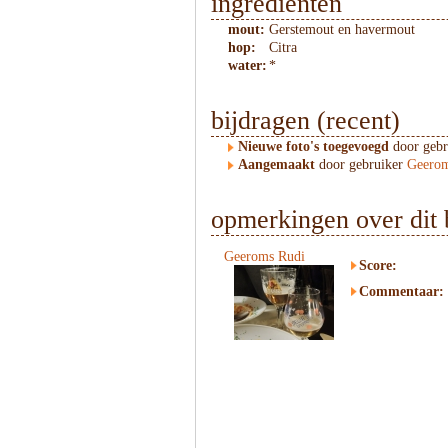
ingredienten
mout:
Gerstemout en havermout
hop:
Citra
water:
*
bijdragen (recent)
Nieuwe foto's toegevoegd
door geb
Aangemaakt
door gebruiker
Geerom
opmerkingen over dit 
Geeroms Rudi
Score:
Commentaar: