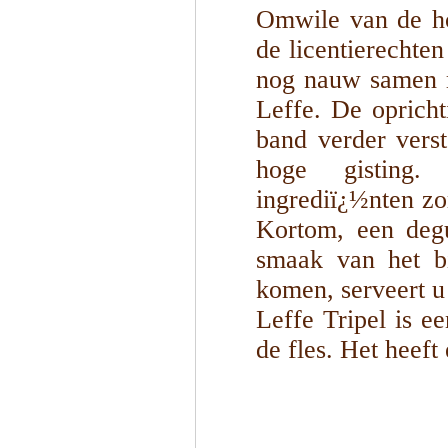
Omwile van de ho
de licentierecht
nog nauw samen m
Leffe. De oprich
band verder verst
hoge gisting.
ingrediï¿½nten zo
Kortom, een degu
smaak van het bi
komen, serveert u
Leffe Tripel is e
de fles. Het heef