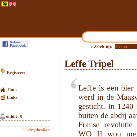
Zoek op:
Leffe Tripel
Registreer!
Leffe is een bier
Thuis
werd in de Maasv
Links
gesticht. In 1240
buiten de abdij a
online: 0
Franse revolutie
>> alle gebruikers
WO II wou men d