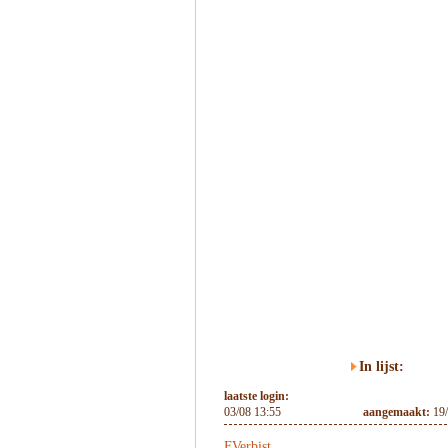
In lijst:
laatste login:
03/08 13:55
aangemaakt:
19
FVerbist