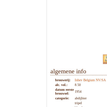
1
/
10
algemene info
brouwerij:
Inbev Belgium NV/SA
alc. vol.:
8.50
datum eerste
1954
brouwsel:
categorie:
abdijbier
tripel