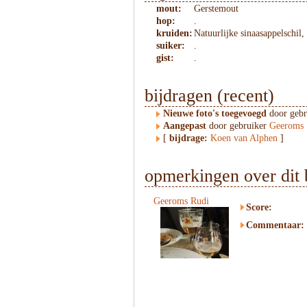
mout:
Gerstemout
hop:
.
kruiden:
Natuurlijke sinaasappelschil
suiker:
.
gist:
.
bijdragen (recent)
Nieuwe foto's toegevoegd
door geb
Aangepast
door gebruiker
Geeroms 
[
bijdrage:
Koen van Alphen
]
opmerkingen over dit 
Geeroms Rudi
Score:
Commentaar: