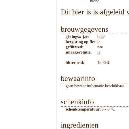
blond
Dit bier is is afgeleid
brouwgegevens
gistingswijze:
hoge
hergisting op fles:
ja
gefiltered:
nee
smaakevolutie:
ja
bitterheid:
15 EBU
bewaarinfo
geen bewaar informatie beschikbaar.
schenkinfo
schenktemperatuur:
5 - 6 °C
ingredienten