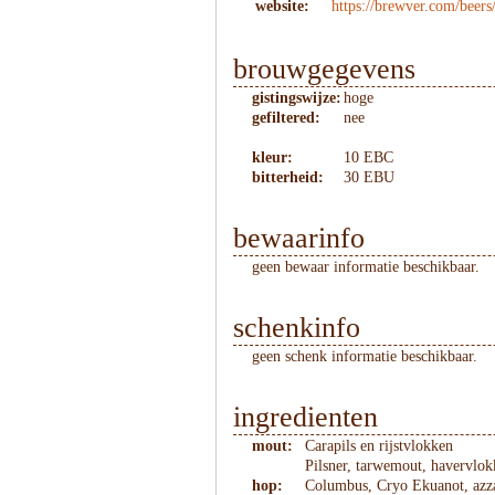
website:
https://brewver.com/beer
brouwgegevens
gistingswijze:
hoge
gefiltered:
nee
kleur:
10 EBC
bitterheid:
30 EBU
bewaarinfo
geen bewaar informatie beschikbaar.
schenkinfo
geen schenk informatie beschikbaar.
ingredienten
mout:
Carapils en rijstvlokken
Pilsner, tarwemout, havervlo
hop:
Columbus, Cryo Ekuanot, azz