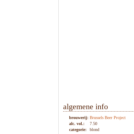
1
/
6
algemene info
brouwerij:
Brussels Beer Project
alc. vol.:
7.50
categorie:
blond