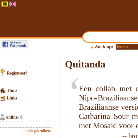
Zoek op:
Quitanda
Registreer!
Een collab met 
Thuis
Nipo-Braziliaan
Links
Braziliaanse versi
Catharina Sour m
online: 0
met Mosaic voor ee
>> alle gebruikers
-- br