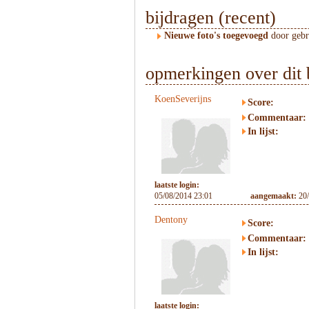
bijdragen (recent)
Nieuwe foto's toegevoegd
door geb
opmerkingen over dit 
KoenSeverijns
Score:
Commentaar:
In lijst:
laatste login:
05/08/2014 23:01
aangemaakt:
20
Dentony
Score:
Commentaar:
In lijst:
laatste login: