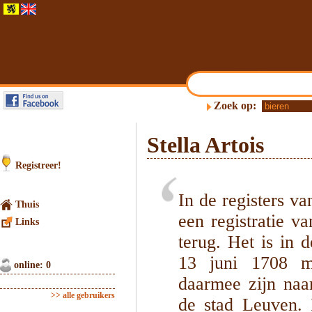
Zoek op:
Stella Artois
Registreer!
In de registers v
Thuis
een registratie 
Links
terug. Het is in 
13 juni 1708 me
online: 0
daarmee zijn naa
>> alle gebruikers
de stad Leuven. 