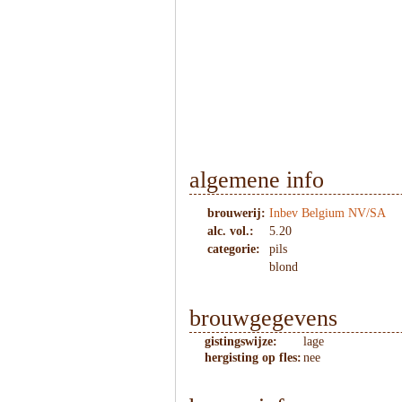
algemene info
brouwerij:
Inbev Belgium NV/SA
alc. vol.:
5.20
categorie:
pils
blond
brouwgegevens
gistingswijze:
lage
hergisting op fles:
nee