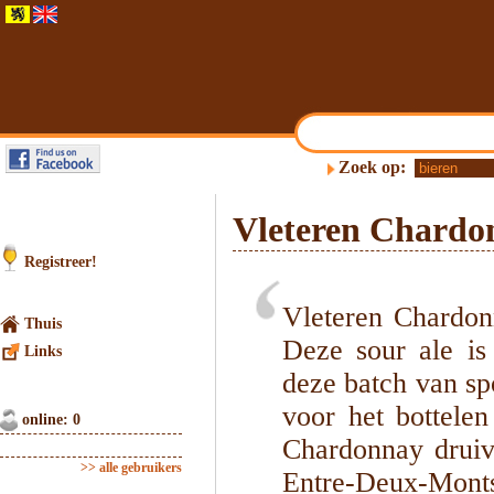
Zoek op:
Vleteren Chardon
Registreer!
Vleteren Chardo
Thuis
Deze sour ale is
Links
deze batch van s
voor het bottele
online: 0
Chardonnay druiv
>> alle gebruikers
Entre-Deux-Monts