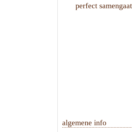
perfect samengaat 
1
/
5
algemene info