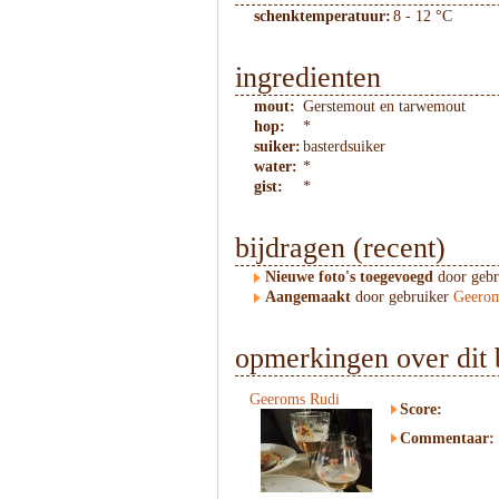
schenktemperatuur:
8 - 12 °C
ingredienten
mout:
Gerstemout en tarwemout
hop:
*
suiker:
basterdsuiker
water:
*
gist:
*
bijdragen (recent)
Nieuwe foto's toegevoegd
door geb
Aangemaakt
door gebruiker
Geerom
opmerkingen over dit 
Geeroms Rudi
Score:
Commentaar: