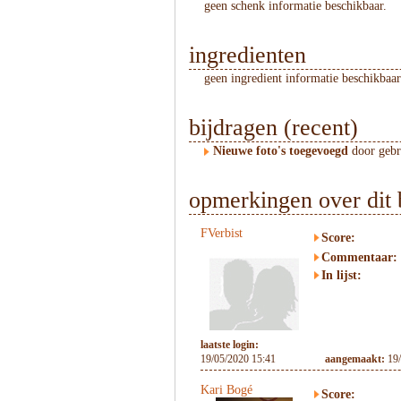
geen schenk informatie beschikbaar.
ingredienten
geen ingredient informatie beschikbaar
bijdragen (recent)
Nieuwe foto's toegevoegd
door geb
opmerkingen over dit 
FVerbist
Score:
Commentaar:
In lijst:
laatste login:
19/05/2020 15:41
aangemaakt:
19
Kari Bogé
Score: