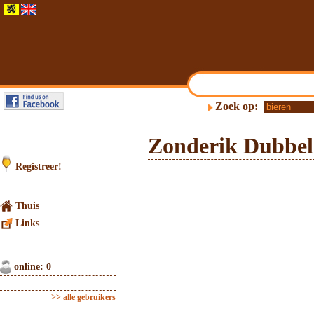
Zoek op:
Zonderik Dubbel
Registreer!
Thuis
Links
online: 0
>> alle gebruikers