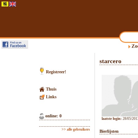
Zo
starcero
Registreer!
Thuis
Links
online: 0
laatste login:
28/05/201
>> alle gebruikers
Bierlijsten