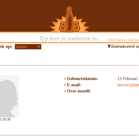
4563
bieren |
436
bro
ek op:
Geboortedatum:
13 Februari
E-mail:
starcero@g
Over mezelf:
3 10:39