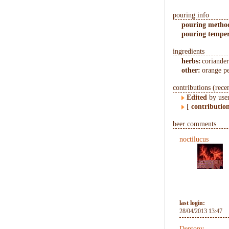
pouring info
pouring metho
pouring temper
ingredients
herbs:
coriander
other:
orange p
contributions (rece
Edited
by use
[
contributio
beer comments
noctilucus
last login:
28/04/2013 13:47
Dentony