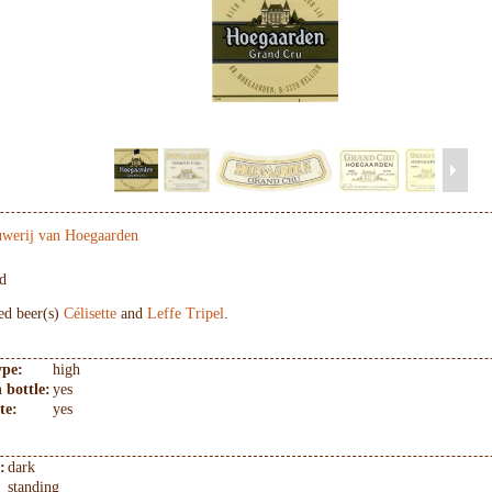
werij van Hoegaarden
d
ved beer(s)
Célisette
and
Leffe Tripel
.
ype:
high
 bottle:
yes
te:
yes
:
dark
standing