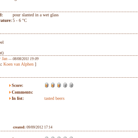
d:
pour slanted in a wet glass
ature:
5 - 6 °C
eel
nt)
r
Jan
— 08/08/2011 19:09
n:
Koen van Alphen
]
Score:
Comments:
In list:
tasted beers
created:
09/09/2012 17:14