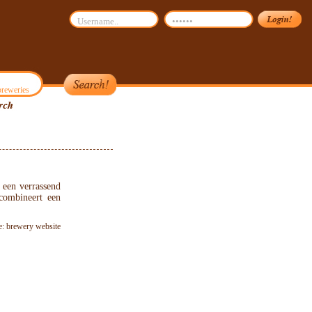
reweries
 een verrassend
 combineert een
e: brewery website