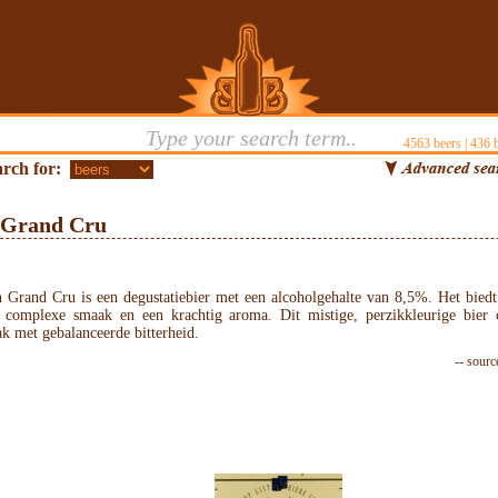
4563
beers |
436
b
rch for:
 Grand Cru
 Grand Cru is een degustatiebier met een alcoholgehalte van 8,5%. Het biedt
n complexe smaak en een krachtig aroma. Dit mistige, perzikkleurige bier
k met gebalanceerde bitterheid.
-- sourc