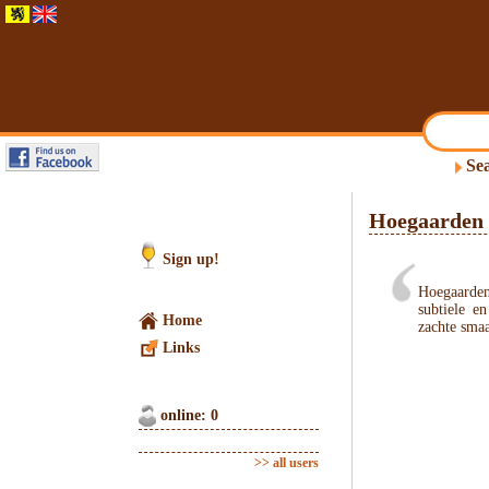
Sea
Hoegaarden
Sign up!
Hoegaarden
subtiele e
Home
zachte smaa
Links
online: 0
>> all users