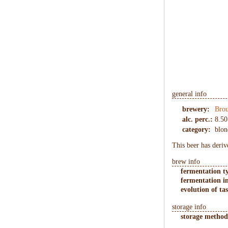
general info
brewery:
Brou
alc. perc.:
8.50
category:
blon
This beer has deri
brew info
fermentation t
fermentation in
evolution of tas
storage info
storage method