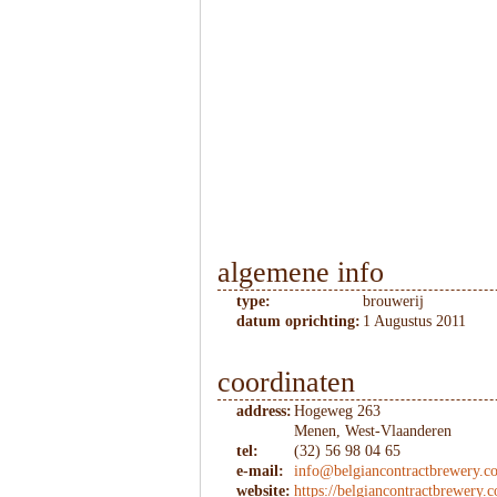
algemene info
type:
brouwerij
datum oprichting:
1 Augustus 2011
coordinaten
address:
Hogeweg 263
Menen, West-Vlaanderen
tel:
(32) 56 98 04 65
e-mail:
info@belgiancontractbrewery.c
website:
https://belgiancontractbrewery.c