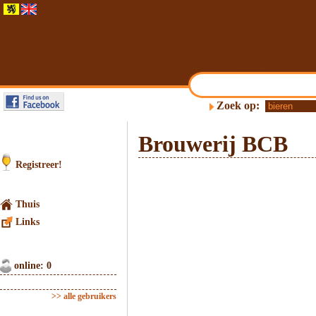
Zoek op:
Brouwerij BCB
Registreer!
Thuis
Links
online: 0
>> alle gebruikers