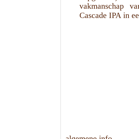
vakmanschap va
Cascade IPA in ee
1
/
4
algemene info