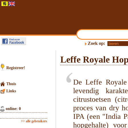
Zoek op:
Leffe Royale Ho
Registreer!
De Leffe Royale 
Thuis
levendig karakt
Links
citrustoetsen (c
proces van dry ho
online: 0
IPA (een "India P
>> alle gebruikers
hopgehalte) voor