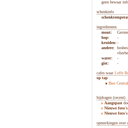
geen bewaar inf
schenkinfo
schenktempera
ingredienten
mout:
Gerst
hop:
-
kruiden:
-
andere:
bosbes
vlierb
water:
-
gist:
-
cafes waar
Leffe R
op tap
Bier Centra
bijdragen (recent)
Aangepast
doo
Nieuwe foto's
Nieuwe foto's
opmerkingen over d