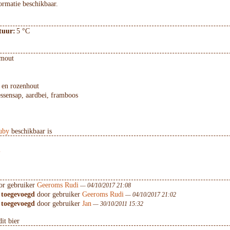
ormatie beschikbaar.
tuur:
5 °C
emout
 en rozenhout
essensap, aardbei, framboos
uby
beschikbaar is
l
r gebruiker
Geeroms Rudi
— 04/10/2017 21:08
 toegevoegd
door gebruiker
Geeroms Rudi
— 04/10/2017 21:02
 toegevoegd
door gebruiker
Jan
— 30/10/2011 15:32
it bier