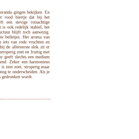
eranda gingen bekijken. En
 rood biertje dat bij het
ft een stevige rotsachtige
 is ook redelijk stabiel, het
ctuur blijft toch aanwezig.
te belletjes. Het aroma van
n iets van rode vruchten en
ij de allereerste slok zit er
stroperig zoet en fruitig met
by geeft slechts een medium
lend. Zeker een harmonieus
 is zeer zoet, stroperig maar
nog te onderscheiden. Als je
ris gedronken wordt.