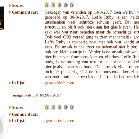
Score:
Commentaar:
Gekregen van vrienden op 14-9-2017 toen we hun v
geproefd op 30-9-2017. Leffe Ruby is een helder
uitschenken veel lichtroze schuim geeft. Dit hee
structuur en blijft ook sterk aan het glas kleven. Het
zakt wel wat naar beneden maar de rotsachtige stru
Ook veel CO2 verzadiging te zien met tamelijk gro
Leffe Ruby is stroperig zoet met ook wat kandij e
kers. De smaak is heel zoet en helemaal niet bitter, b
ook een klein zuurtje in. Verder is de smaak ook wat 
hier hints van framboos, kers en vlierbes. Leffe Ru
body, is volmondig van textuur en normaal prikke
biertje als je van zoet houd. De nasmaak vloeit uit en
toch niet plakkerig. Ook de framboos en de kers zijn 
van zoet houd is het een lekker biertje dat het best f
In lijst:
geproefde bieren
aangemaakt:
04/10/2017 20:57
Score:
Commentaar:
In lijst:
geproefde bieren