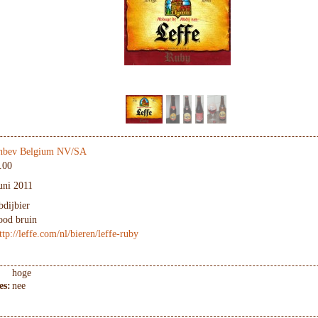
nbev Belgium NV/SA
.00
uni 2011
bdijbier
ood bruin
ttp://leffe.com/nl/bieren/leffe-ruby
hoge
es:
nee