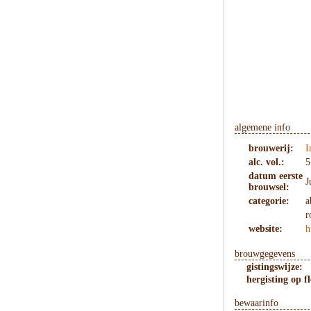
algemene info
brouwerij:
I
alc. vol.:
5
datum eerste
J
brouwsel:
categorie:
a
r
website:
h
brouwgegevens
gistingswijze:
hergisting op fl
bewaarinfo