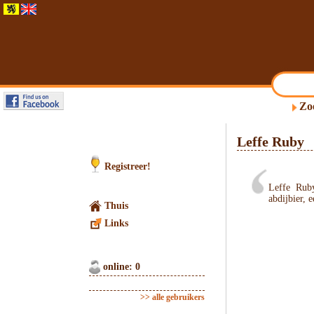
Zo
Leffe Ruby
Registreer!
Leffe Ruby
abdijbier, 
Thuis
Links
online: 0
>> alle gebruikers