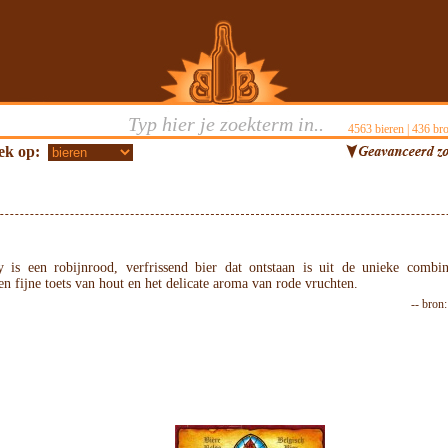
4563
bieren |
436
bro
ek op:
 is een robijnrood, verfrissend bier dat ontstaan is uit de unieke combin
een fijne toets van hout en het delicate aroma van rode vruchten.
-- bron