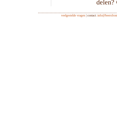
delen?
veelgestelde vragen
| contact:
info@beersfro