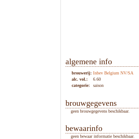
algemene info
brouwerij:
Inbev Belgium NV/SA
alc. vol.:
6.60
categorie:
saison
brouwgegevens
geen brouwgegevens beschikbaar.
bewaarinfo
geen bewaar informatie beschikbaar.