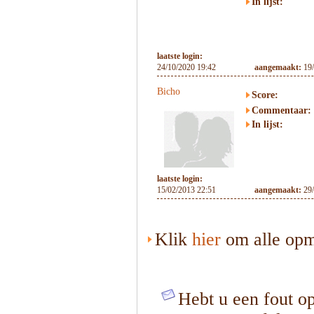
In lijst:
laatste login:
24/10/2020 19:42
aangemaakt:
19
Bicho
Score:
Commentaar:
In lijst:
laatste login:
15/02/2013 22:51
aangemaakt:
29
Klik
hier
om alle opme
Hebt u een fout op