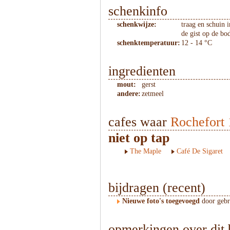
schenkinfo
schenkwijze:
traag en schuin 
de gist op de bo
schenktemperatuur:
12 - 14 °C
ingredienten
mout:
gerst
andere:
zetmeel
cafes waar
Rochefort 
niet op tap
The Maple
Café De Sigaret
bijdragen (recent)
Nieuwe foto's toegevoegd
door geb
opmerkingen over dit 