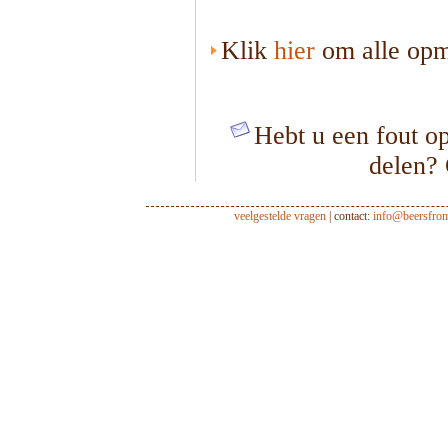
Klik
hier
om alle opme
Hebt u een fout op
delen?
veelgestelde vragen
| contact:
info@beersfro