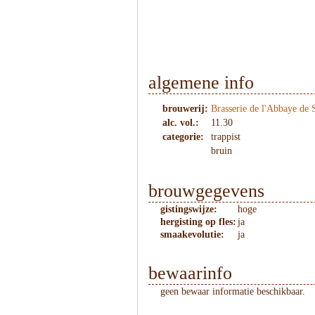
1
/
2
algemene info
brouwerij:
Brasserie de l'Abbaye de
alc. vol.:
11.30
categorie:
trappist
bruin
brouwgegevens
gistingswijze:
hoge
hergisting op fles:
ja
smaakevolutie:
ja
bewaarinfo
geen bewaar informatie beschikbaar.