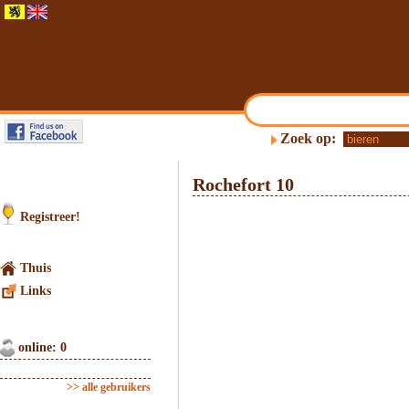
Zoek op:
Rochefort 10
Registreer!
Thuis
Links
online: 0
>> alle gebruikers