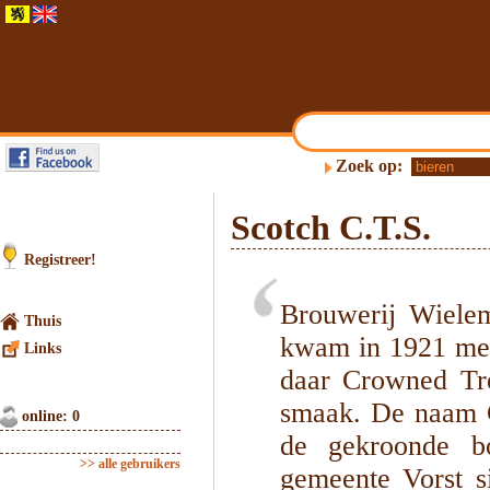
Zoek op:
Scotch C.T.S.
Registreer!
Brouwerij Wielem
Thuis
kwam in 1921 met
Links
daar Crowned Tre
smaak. De naam C
online: 0
de gekroonde b
>> alle gebruikers
gemeente Vorst s