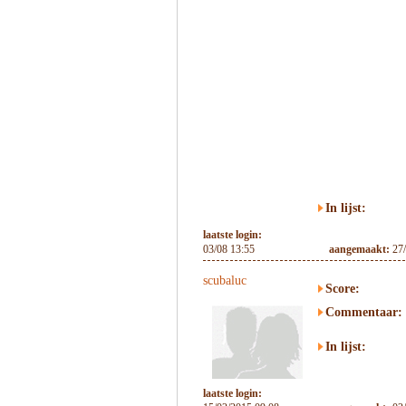
In lijst:
laatste login:
03/08 13:55
aangemaakt:
27
scubaluc
Score:
Commentaar:
In lijst:
laatste login: