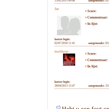
15/02/2015 09:08
aangemaakt:
02
Jan
Score:
Commentaar:
In lijst:
laatste login:
02/07/2018 11:41
aangemaakt:
03
noctilucus
Score:
Commentaar:
In lijst:
laatste login:
28/04/2013 13:47
aangemaakt:
23
Hebt u een fout op