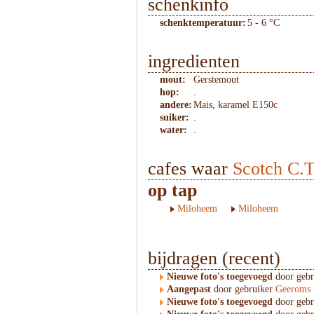
schenkinfo
schenktemperatuur:
5 - 6 °C
ingredienten
mout:
Gerstemout
hop:
.
andere:
Mais, karamel E150c
suiker:
.
water:
.
cafes waar
Scotch C.T
op tap
Miloheem
Miloheem
bijdragen (recent)
Nieuwe foto's toegevoegd
door geb
Aangepast
door gebruiker
Geeroms 
Nieuwe foto's toegevoegd
door geb