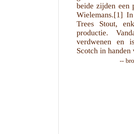
beide zijden een
Wielemans.[1] I
Trees Stout, en
productie. Van
verdwenen en i
Scotch in handen
-- br