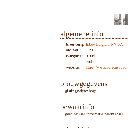
1
/
9
algemene info
brouwerij:
Inbev Belgium NV/SA
alc. vol.:
7.20
categorie:
scotch
bruin
website:
https://www.horecasupport
brouwgegevens
gistingswijze:
hoge
bewaarinfo
geen bewaar informatie beschikbaar.