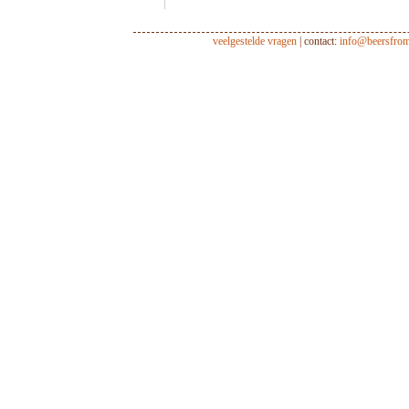
veelgestelde vragen
| contact:
info@beersfro