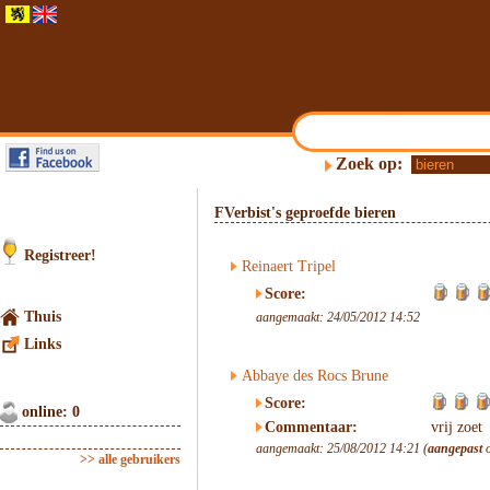
Zoek op:
FVerbist's geproefde bieren
Registreer!
Reinaert Tripel
Score:
Thuis
aangemaakt: 24/05/2012 14:52
Links
Abbaye des Rocs Brune
Score:
online: 0
Commentaar:
vrij zoet
aangemaakt: 25/08/2012 14:21 (
aangepast
o
>> alle gebruikers