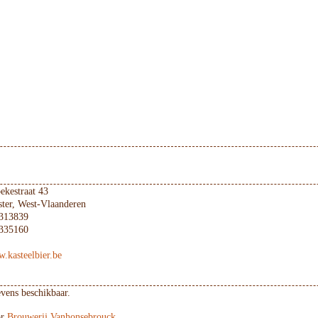
ekestraat 43
ter, West-Vlaanderen
-313839
-335160
w.kasteelbier.be
evens beschikbaar.
or
Brouwerij Vanhonsebrouck