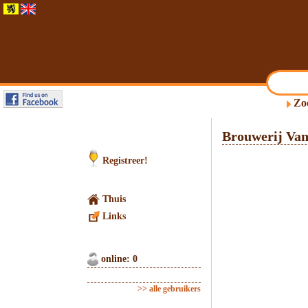
Zo
Brouwerij Va
Registreer!
Thuis
Links
online: 0
>> alle gebruikers