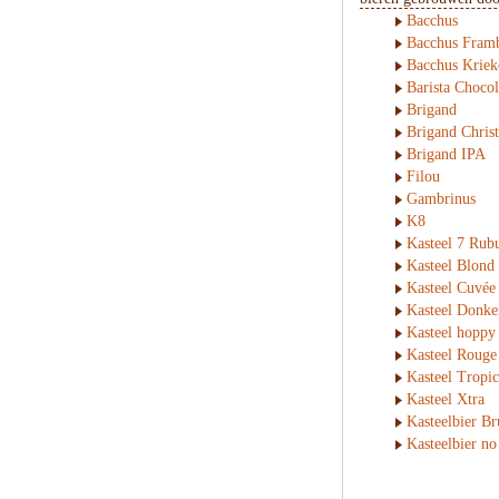
Bacchus
Bacchus Fram
Bacchus Kriek
Barista Choco
Brigand
Brigand Chris
Brigand IPA
Filou
Gambrinus
K8
Kasteel 7 Rub
Kasteel Blond
Kasteel Cuvée
Kasteel Donke
Kasteel hoppy
Kasteel Roug
Kasteel Tropic
Kasteel Xtra
Kasteelbier Br
Kasteelbier no