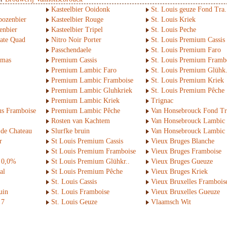
Kasteelbier Ooidonk
St. Louis geuze Fond Tra.
bozenbier
Kasteelbier Rouge
St. Louis Kriek
enbier
Kasteelbier Tripel
St. Louis Peche
late Quad
Nitro Noir Porter
St. Louis Premium Cassis
Passchendaele
St. Louis Premium Faro
tmas
Premium Cassis
St. Louis Premium Framb
Premium Lambic Faro
St. Louis Premium Glühk.
Premium Lambic Framboise
St. Louis Premium Kriek
Premium Lambic Gluhkriek
St. Louis Premium Pêche
Premium Lambic Kriek
Trignac
us Framboise
Premium Lambic Pêche
Van Honsebrouck Fond Tr
Rosten van Kachtem
Van Honsebrouck Lambic
 de Chateau
Slurfke bruin
Van Honsebrouck Lambic 
r
St Louis Premium Cassis
Vieux Bruges Blanche
St Louis Premium Framboise
Vieux Bruges Framboise
e 0,0%
St Louis Premium Glühkr..
Vieux Bruges Gueuze
al
St Louis Premium Pêche
Vieux Bruges Kriek
St. Louis Cassis
Vieux Bruxelles Frambois
uin
St. Louis Framboise
Vieux Bruxelles Gueuze
 7
St. Louis Geuze
Vlaamsch Wit