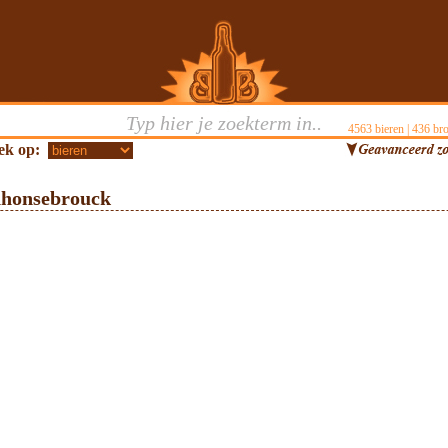
4563
bieren |
436
bro
ek op:
nhonsebrouck