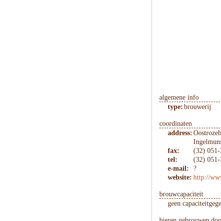
algemene info
type:
brouwerij
coordinaten
address:
Oostrozeb
Ingelmuns
fax:
(32) 051
tel:
(32) 051
e-mail:
?
website:
http://ww
brouwcapaciteit
geen capaciteitgeg
bieren gebrouwen do