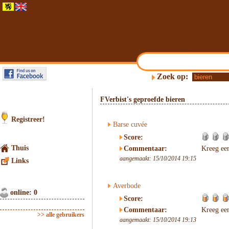
Zoek op:
FVerbist's geproefde bieren
Registreer!
Barse cuvée
Score:
Thuis
Commentaar:
Kreeg ee
aangemaakt: 15/10/2014 19:15
Links
Averbode
online: 0
Score:
Commentaar:
Kreeg ee
>> alle gebruikers
aangemaakt: 15/10/2014 19:13