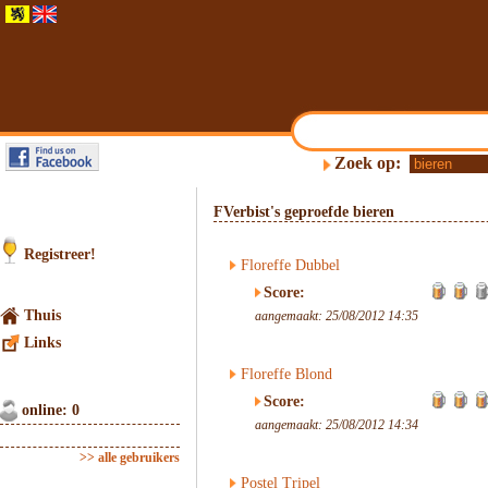
Zoek op:
FVerbist's geproefde bieren
Registreer!
Floreffe Dubbel
Score:
Thuis
aangemaakt: 25/08/2012 14:35
Links
Floreffe Blond
Score:
online: 0
aangemaakt: 25/08/2012 14:34
>> alle gebruikers
Postel Tripel