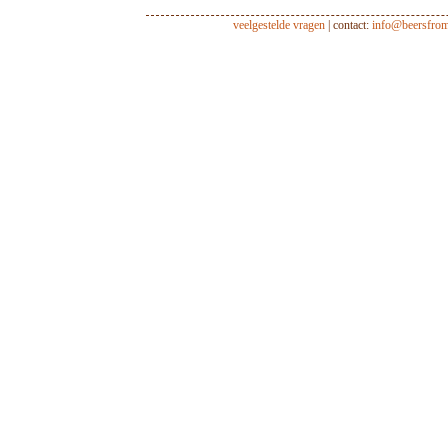
veelgestelde vragen
| contact:
info@beersfro